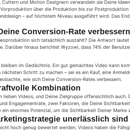
, Cuttern und Motion Designern verwandeln sie Deine Idee
der Vorproduktion über die Produktion bis zur Postproduktio
unddesign – auf höchstem Niveau ausgeführt wird. Das End
 Deine Conversion-Rate verbesser
ideoproduktion sich tatsächlich auszahlt? Die Antwort laute
e. Darüber hinaus berichtet Wyzowl, dass 74% der Benutzer
e bleiben im Gedächtnis. Ein gut gemachtes Video kann ko
nächsten Schritt zu machen – sei es ein Kauf, eine Anmeld
obachte, wie sich Deine Conversion-Rates verbessern.
aftvolle Kombination
 lieben Videos, und Deine Zielgruppe offensichtlich auch.
 und Engagementrate, zwei Faktoren, die Deine Sichtbarkei
ein enormes Potenzial, um die Sichtbarkeit Deiner Marke z
rketingstrategie unerlässlich sind
nicht hoch genug bewertet werden. Videos haben die Fähigk